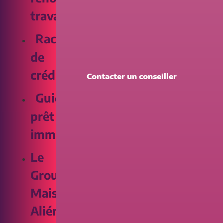
travaux
Rachats
de
crédits
Contacter un conseiller
Guide
prêt
immobilier
Le
Groupe
Maisons
Aliénor